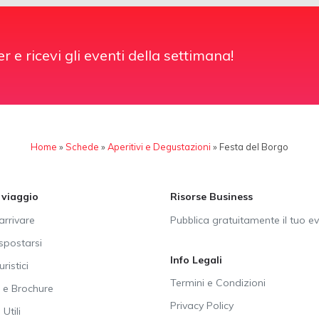
er e ricevi gli eventi della settimana!
Home
»
Schede
»
Aperitivi e Degustazioni
»
Festa del Borgo
i viaggio
Risorse Business
rrivare
Pubblica gratuitamente il tuo e
postarsi
Info Legali
uristici
Termini e Condizioni
e Brochure
Privacy Policy
Utili