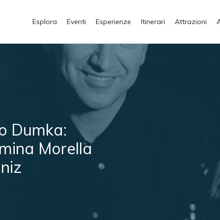
Esplora
Eventi
Esperienze
Itinerari
Attrazioni
io Dumka:
amina Morella
aniz