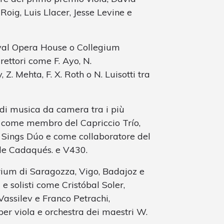
Roig, Luis Llacer, Jesse Levine e
yal Opera House o Collegium
rettori come F. Ayo, N.
. Mehta, F. X. Roth o N. Luisotti tra
 di musica da camera tra i più
, come membro del Capriccio Trío,
 Sings Dúo e come collaboratore del
de Cadaqués. e V430.
torium di Saragozza, Vigo, Badajoz e
i e solisti come Cristóbal Soler,
Vassilev e Franco Petrachi,
er viola e orchestra dei maestri W.