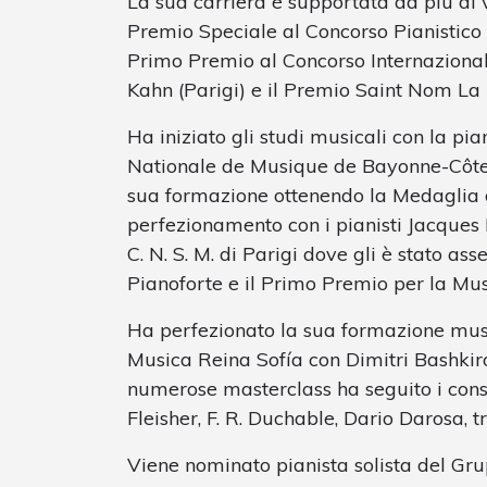
La sua carriera è supportata da più di ve
Premio Speciale al Concorso Pianistico 
Primo Premio al Concorso Internazional
Kahn (Parigi) e il Premio Saint Nom La 
Ha iniziato gli studi musicali con la pi
Nationale de Musique de Bayonne-Côte 
sua formazione ottenendo la Medaglia d
perfezionamento con i pianisti Jacques
C. N. S. M. di Parigi dove gli è stato as
Pianoforte e il Primo Premio per la M
Ha perfezionato la sua formazione musi
Musica Reina Sofía con Dimitri Bashkir
numerose masterclass ha seguito i consi
Fleisher, F. R. Duchable, Dario Darosa, tra
Viene nominato pianista solista del Gru