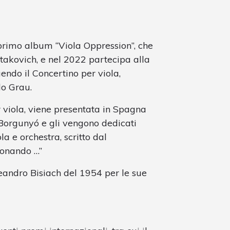
primo album “Viola Oppression”, che
stakovich, e nel 2022 partecipa alla
endo il Concertino per viola,
do Grau.
er viola, viene presentata in Spagna
í Borgunyó e gli vengono dedicati
la e orchestra, scritto dal
sonando …”
andro Bisiach del 1954 per le sue