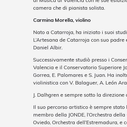
di Musica di Valencia con le sue esibiz
camera che di pianista solista.
Carmina Morella, violino
Nato a Catarroja, ha iniziato i suoi stu
L’Artesana de Catarroja con suo padre e 
Daniel Albir.
Successivamente studiò presso i Conserva
Valencia e il Conservatorio Superiore J
Gorrea, E. Palomares e S. Juan. Ha inol
violinistica con V. Balaguer, A. León Ara
J. Dalhgren e sempre sotto la direzione 
Il suo percorso artistico è sempre stato 
membro della JONDE, l’Orchestra della 
Oviedo, Orchestra dell’Estremadura, e c