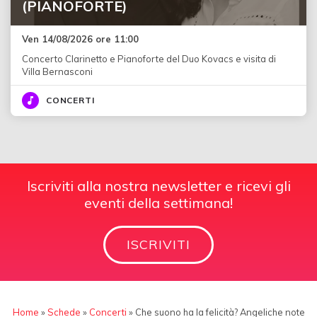
(PIANOFORTE)
Ven 14/08/2026 ore 11:00
Concerto Clarinetto e Pianoforte del Duo Kovacs e visita di
Villa Bernasconi
CONCERTI
Iscriviti alla nostra newsletter e ricevi gli
eventi della settimana!
ISCRIVITI
Home
»
Schede
»
Concerti
»
Che suono ha la felicità? Angeliche note