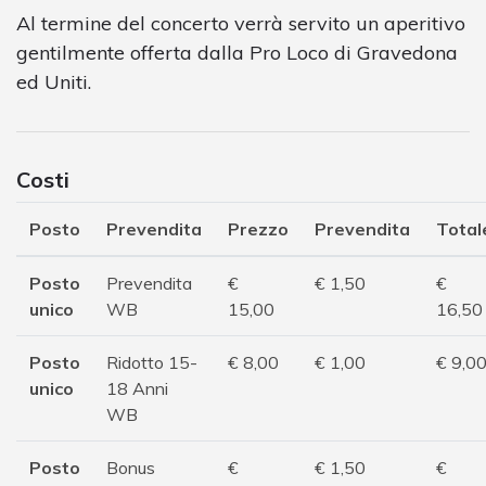
Al termine del concerto verrà servito un aperitivo
gentilmente offerta dalla Pro Loco di Gravedona
ed Uniti.
Costi
Posto
Prevendita
Prezzo
Prevendita
Total
Posto
Prevendita
€
€ 1,50
€
unico
WB
15,00
16,50
Posto
Ridotto 15-
€ 8,00
€ 1,00
€ 9,0
unico
18 Anni
WB
Posto
Bonus
€
€ 1,50
€