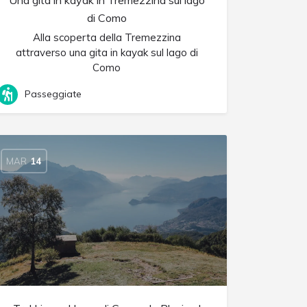
Una gita in kayak in Tremezzina sul lago
di Como
Alla scoperta della Tremezzina
attraverso una gita in kayak sul lago di
Como
Passeggiate
MAR
14