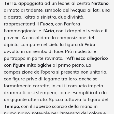
Terra
, appoggiata ad un leone; al centro
Nettuno
,
armato di tridente, simbolo dell'
Acqua
; ai lati, una
a destra, l’altra a sinistra, due divinità,
rappresentanti il
Fuoco
, con l'anfora
fiammeggiante, e l'
Aria
, con i drappi al vento e il
pavone. A consolidare la composizione del
dipinto, compare nel cielo la figura di
Febo
avvolto in un nembo di luce. Più modesto, e
purtroppo in parte rovinato, l'
Affresco allegorico
con figure mitologiche
al primo piano. La
composizione dell’opera si presenta non unitaria,
con figure prive di legame tra loro, anche se
formalmente corrette, in cui il consueto impeto
drammatico si stempera, come esemplificato da
un gigante atterrato. Spicca tuttavia la figura del
Tempo
, con il superbo scorcio della mano in
primo piano, notevole per l'intensità del colore e